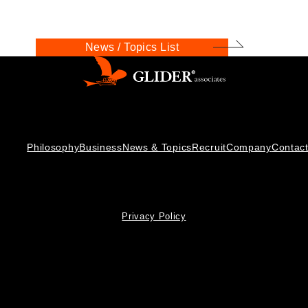
News / Topics List
Philosophy
Business
News & Topics
Recruit
Company
Contac
Privacy Policy