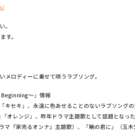
n/
さい。
ります。
いメロディーに乗せて唄うラブソング。
Beginning～」情報
「キセキ」、永遠に色あせることのないラブソングの
た「オレンジ」、昨年ドラマ主題歌として話題となっ
レビ系ドラマ『家売るオンナ』主題歌）、「暁の君に」（玉