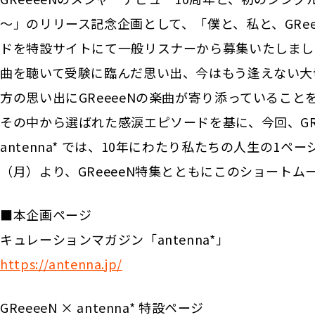
～」のリリース記念企画として、「僕と、私と、GRee
ドを特設サイトにて一般リスナーから募集いたしました。
曲を聴いて受験に臨んだ思い出、今はもう逢えない大
方の思い出にGReeeeNの楽曲が寄り添っているこ
その中から選ばれた感涙エピソードを基に、今回、GR
antenna* では、10年にわたり私たちの人生の1ペー
（月）より、GReeeeN特集とともにこのショート
■本企画ページ
キュレーションマガジン「antenna*」
https://antenna.jp/
GReeeeN × antenna* 特設ページ