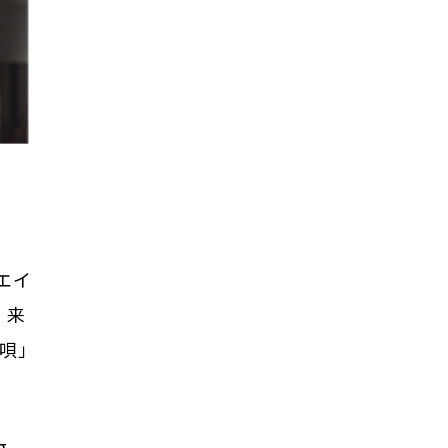
エイ
、来
愛唄」
g