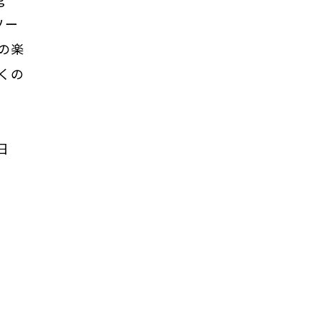
ソー
の楽
くの
。
日