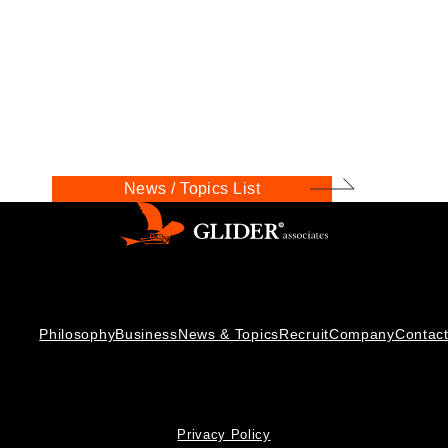
News / Topics List
Philosophy
Business
News & Topics
Recruit
Company
Contac
Privacy Policy