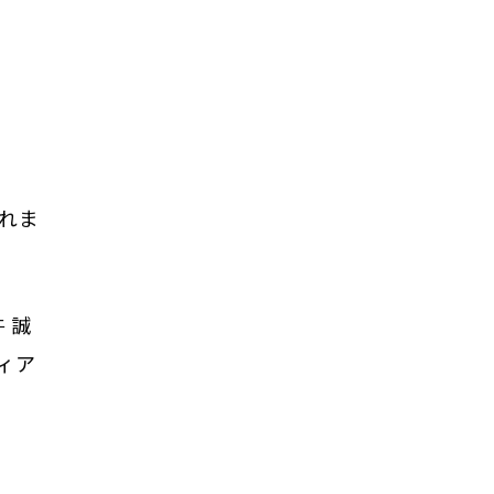
れま
 誠
ィア