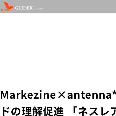
Markezine×ant
ドの理解促進 「ネスレ