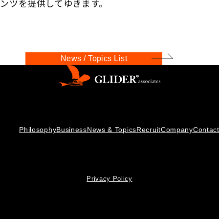
ンテンツを提供してゆきます。
News / Topics List
Philosophy
Business
News & Topics
Recruit
Company
Contac
Privacy Policy