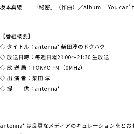
坂本真綾 「秘密」（作曲）／Album 「You can’ t c
【番組概要】
◇ タイトル：antenna* 柴田淳のドクハク
◇ 放送日時：毎週日曜21:00〜21:30 生放送
◇ 放 送 局：TOKYO FM（0MHz）
◇ 出 演 者：柴田 淳
◇ 提 供：antenna*
antenna* は良質なメディアのキュレーションを