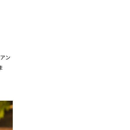
［アン
ま