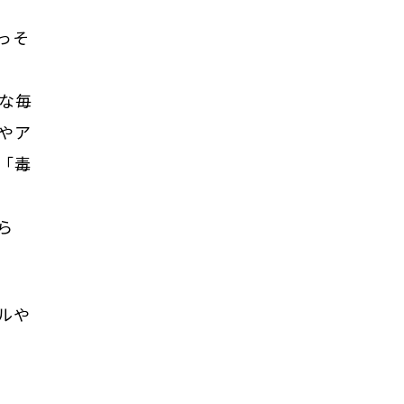
っそ
な毎
やア
「毒
ら
ルや