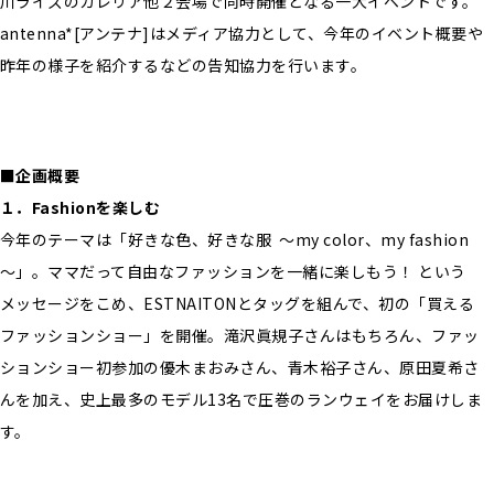
川ライズのガレリア他２会場で同時開催となる一大イベントです。
antenna*[アンテナ]はメディア協力として、今年のイベント概要や
昨年の様子を紹介するなどの告知協力を行います。
■企画概要
１．Fashionを楽しむ
今年のテーマは「好きな色、好きな服 ～my color、my fashion
～」。ママだって自由なファッションを一緒に楽しもう！ という
メッセージをこめ、ESTNAITONとタッグを組んで、初の「買える
ファッションショー」を開催。滝沢眞規子さんはもちろん、ファッ
ションショー初参加の優木まおみさん、青木裕子さん、原田夏希さ
んを加え、史上最多のモデル13名で圧巻のランウェイをお届けしま
す。