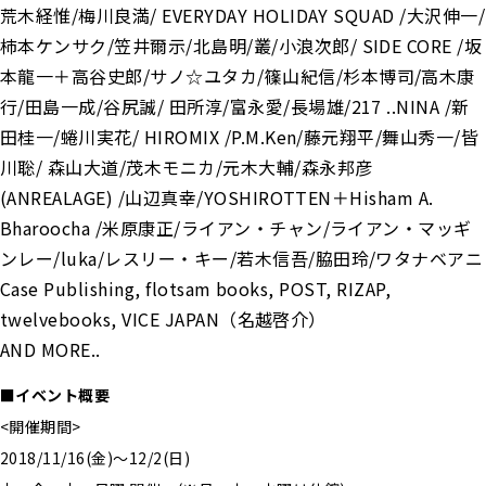
荒木経惟/梅川良満/ EVERYDAY HOLIDAY SQUAD /大沢伸一/
柿本ケンサク/笠井爾示/北島明/叢/小浪次郎/ SIDE CORE /坂
本龍一＋高谷史郎/サノ☆ユタカ/篠山紀信/杉本博司/高木康
行/田島一成/谷尻誠/ 田所淳/富永愛/長場雄/217 ..NINA /新
田桂一/蜷川実花/ HIROMIX /P.M.Ken/藤元翔平/舞山秀一/皆
川聡/ 森山大道/茂木モニカ/元木大輔/森永邦彦
(ANREALAGE) /山辺真幸/YOSHIROTTEN＋Hisham A.
Bharoocha /米原康正/ライアン・チャン/ライアン・マッギ
ンレー/luka/レスリー・キー/若木信吾/脇田玲/ワタナベアニ
Case Publishing, flotsam books, POST, RIZAP,
twelvebooks, VICE JAPAN（名越啓介）
AND MORE..
■イベント概要
<開催期間>
2018/11/16(金)〜12/2(日)