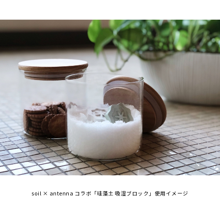
soil × antenna コラボ「珪藻土 吸湿ブロック」使用イメージ