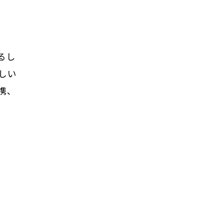
るし
しい
携、