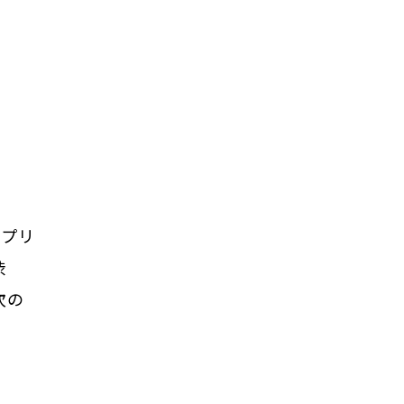
プリ
渋
次の