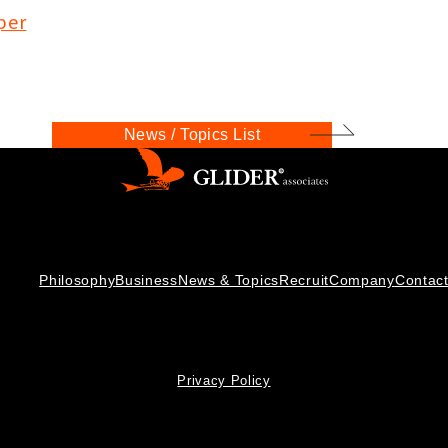
per
News / Topics List
Philosophy
Business
News & Topics
Recruit
Company
Contac
Privacy Policy