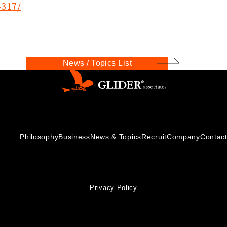
4317/
News / Topics List
Philosophy
Business
News & Topics
Recruit
Company
Contac
Privacy Policy