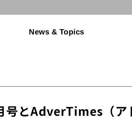
News & Topics
号とAdverTimes（アド