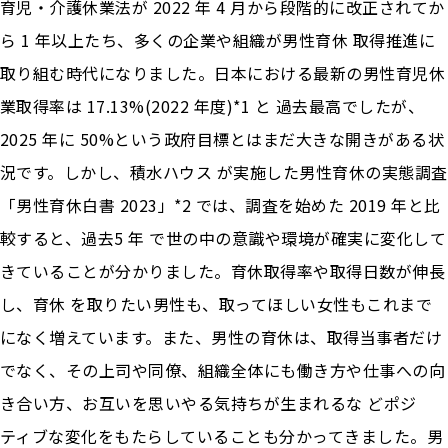
育児・介護休業法が 2022 年 4 月から段階的に改正されてか
ら 1 年以上たち、多くの企業や組織が男性育休 取得推進に
取り組む時代になりました。日本における最新の男性育児休
業取得率は 17.13%(2022 年度)*1 と 過去最高でしたが、
2025 年に 50%という政府目標とはまだ大きな開きがある状
況です。しかし、積水ハウス が実施した男性育休の実態調査
「男性育休白書 2023」*2 では、調査を始めた 2019 年と比
較すると、過去5 年 で世の中の意識や環境が確実に変化して
きていることが分かりました。育休取得率や取得日数が伸長
し、育休 を取りたい男性も、取ってほしい女性もこれまで
になく増えています。また、男性の育休は、取得当事者だけ
でなく、その上司や同僚、組織全体にも働き方や仕事への向
き合い方、お互いを思いやる気持ちが生まれるな どポジ
ティブな変化をもたらしていることも分かってきました。男