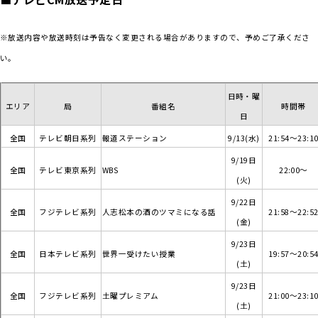
※放送内容や放送時刻は予告なく変更される場合がありますので、予めご了承くださ
い。
日時・曜
エリア
局
番組名
時間帯
日
全国
テレビ朝日系列
報道ステーション
9/13(水)
21:54～23:1
9/19日
全国
テレビ東京系列
WBS
22:00～
(火)
9/22日
全国
フジテレビ系列
人志松本の酒のツマミになる話
21:58～22:5
(金)
9/23日
全国
日本テレビ系列
世界一受けたい授業
19:57～20:5
(土)
9/23日
全国
フジテレビ系列
土曜プレミアム
21:00～23:1
(土)