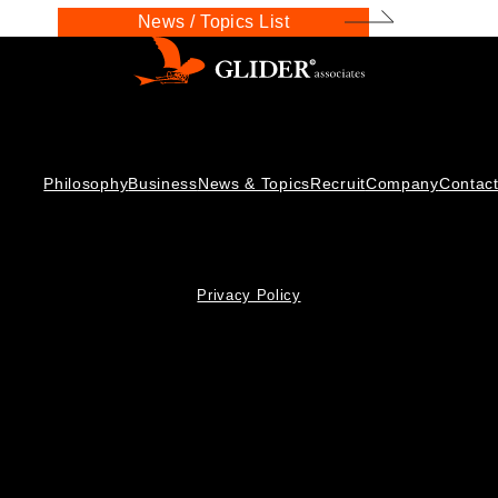
News / Topics List
Philosophy
Business
News & Topics
Recruit
Company
Contac
Privacy Policy