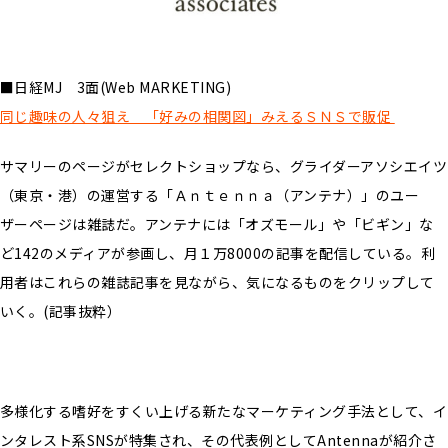
■日経MJ 3面(Web MARKETING)
同じ趣味の人々狙え 「好みの相関図」みえるＳＮＳで販促
サマリーのページがセレクトショップなら、グライダーアソシエイツ
（東京・港）の運営する「Ａｎｔｅｎｎａ（アンテナ）」のユー
ザーページは雑誌だ。アンテナには「オズモール」や「ビギン」な
ど142のメディアが参画し、月１万8000の記事を配信している。利
用者はこれらの雑誌記事を見ながら、気になるものをクリップして
いく。(記事抜粋）
多様化する嗜好をすくい上げる新たなマーケティング手法として、イ
ンタレスト系SNSが特集され、その代表例としてAntennaが紹介さ