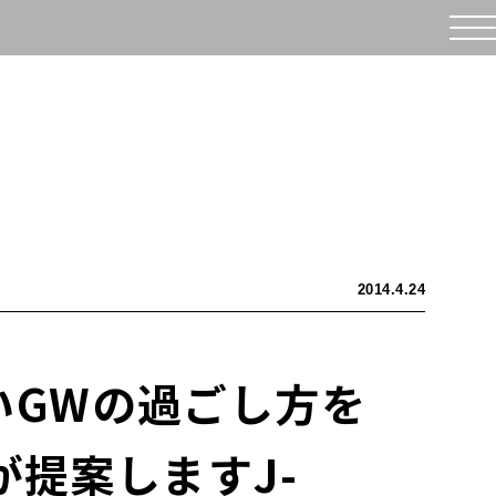
2014.4.24
いGWの過ごし方を
が提案しますJ-