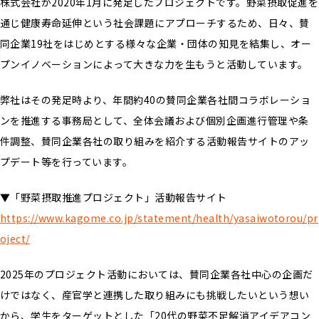
株式会社が2020年1月に発足したプロジェクトです。野菜摂取促進を
通じ健康寿命延伸という社会課題にアプローチするため、日々、賛
同企業19社をはじめとする様々な企業・団体の知見を結集し、オー
プンイノベーションによって大きな力を生もうと活動しています。
弊社はその発足時より、年間約40の賛同企業各社間コラボレーショ
ンを推進する事務局として、全体会議および個別企画進行管理や条
件調整、賛同企業各社の取り組みを紹介する活動報告サイトのアッ
プデート等を行っています。
▼「野菜摂取推進プロジェクト」活動報告サイト
https://www.kagome.co.jp/statement/health/yasaiwotorou/pr
oject/
2025年のプロジェクト活動においては、賛同企業各社中心の企画だ
けではなく、産官学と連携した取り組みにも挑戦したいという想い
から、学生をターゲットとした「20代の野菜不足解消アイデアコン