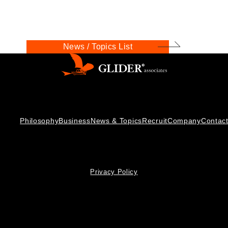
News / Topics List
Philosophy
Business
News & Topics
Recruit
Company
Contac
Privacy Policy