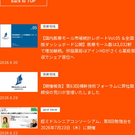
back to TOP
医療領域
【国内医療モール市場統計レポートVol.05 ＆全国
版ダッシュボード公開】医療モール数は3,032軒
で増加継続。併設薬局はアインHDがさくら薬局買
収でシェア首位へ
2026.6.30
医療領域
【開催報告】第63回横幹技術フォーラムに弊社取
締役の荒川が登壇いたしました
2026.6.29
and more
超ミドルシニアコンソーシアム、第8回勉強会を
2026年7月23日（木）に開催
2026.6.22