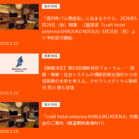
観光領域
「高円寺パル商店街」に泊まるホテル、2026年5
月29日（金）開業 -2室限定『craft hotel
antenna SHINJUKU KOENJI』5月25日（月）よ
り予約受付開始-
2026.5.25
医療領域
【開催決定】第63回横幹技術フォーラム ——医
療・情報・社会システムの横断的統合設計から地
域医療の未来を考える。マゼランメディカル取締
役 荒川 徹も登壇
2026.5.20
観光領域
「craft hotel antenna SHINJUKU KOENJI」内覧
会のご案内（報道関係者様向け）
2026.5.19