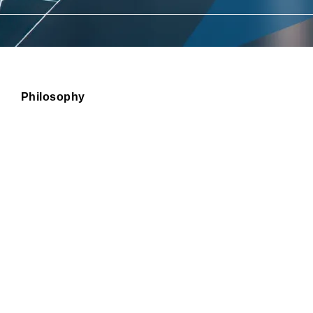
私たち
GLIDER 
Philosophy
make
なってきまし
私たちの理念
しかし、メデ
brighter
日本を再び上
tomorrow.
make b
明るい将来を