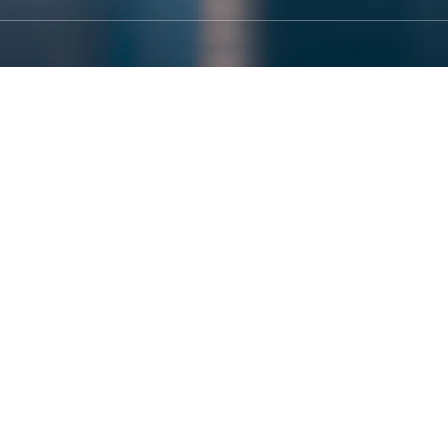
ネスモデルの変化に新しい展開を見出すべく、数々の挑戦を行
こす。
綻や社会課題が見えはじめています。
解し、新しい将来図へ描き直さねばならないはず。
い、
をもう一度飛躍させます。