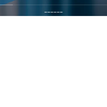
associates
はこれまで、メディア領域において起きているビジ
明るい将来を描くために上昇気流を巻き起
た。
ィア領域以外のさまざまな領域でも、同様にビジネスモデルの破
社会課題の
その解決策の
社会全体へ
昇気流へ乗せるには、そうした社会課題の本質を探りあて、理
俯瞰・抽出
考察・実行
導入・普及
righter tomorrow.
私たちグライダーアソシエイツは、
行政や民間企業による広範囲かつ一律の視点では捉えきれな
社会課題の本質的解決をめざします。
描くために、
GLIDER associates
はそこへ踏み込んでゆき、日本