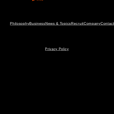
Philosophy
Business
News & Topics
Recruit
Company
Contac
Privacy Policy