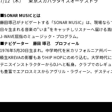
7/12（木） 東京スカパラダイスオーケストラ
■SONAR MUSICとは
藤田琢己がナビゲートする「SONAR MUSIC」は、現場
日々生まれる音楽の“いま”をキャッチしリスナーへ届ける高感度な「SON
J-WAVE屈指のミュージック・プログラム。
■ナビゲーター 藤田 琢己 プロフィール
1976年5月20日生まれ。中学時代を米カリフォルニア州バー
級生KREVAの影響もありHIP HOPにのめり込む。大学
テニスインストラクターからDJへと転身。クラブでのレギュ
も豊富でエアロスミスからアヴリル・ラヴィーン、デスティニ