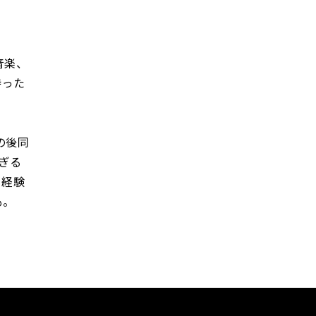
音楽、
持った
の後同
すぎる
ー経験
も。