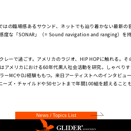
ならではの臨場感あるサウンド、ネットでも辿り着かない最新の
AR」（= Sound navigation and ranging）を
クレーで過ごす。アメリカのラジオ、HIP HOPに触れる。そ
時代にはアメリカにおける60年代黒人社会活動を研究。しゃべり
ラーMCやDJ経験ももつ。来日アーティストへのインタビュ
ーズ・チャイルドや50セントまで年間100組を超えること
News / Topics List