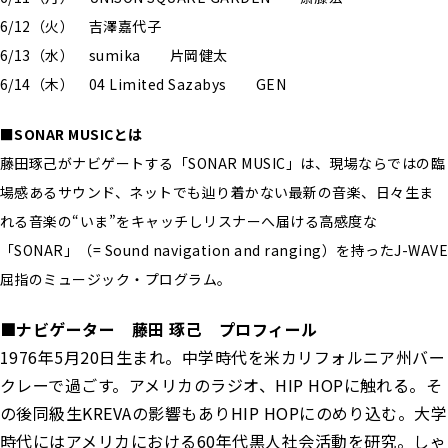
6/12（火） 吉澤嘉代子
6/13（水） sumika 片岡健太
6/14（木） 04 Limited Sazabys GEN
■SONAR MUSICとは
藤田琢己がナビゲートする「SONAR MUSIC」は、現場ならではの臨
場感あるサウンド、ネットでも辿り着かない最新の音楽、日々生ま
れる音楽の“いま”をキャッチしリスナーへ届ける高感度な
「SONAR」（= Sound navigation and ranging）を持ったJ-WAV
屈指のミュージック・プログラム。
■ナビゲーター 藤田 琢己 プロフィール
1976年5月20日生まれ。中学時代を米カリフォルニア州バー
クレーで過ごす。アメリカのラジオ、HIP HOPに触れる。そ
の後同級生KREVAの影響もありHIP HOPにのめり込む。大学
時代にはアメリカにおける60年代黒人社会活動を研究。しゃ