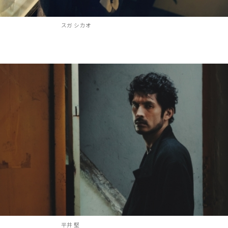
スガ シカオ
平井 堅