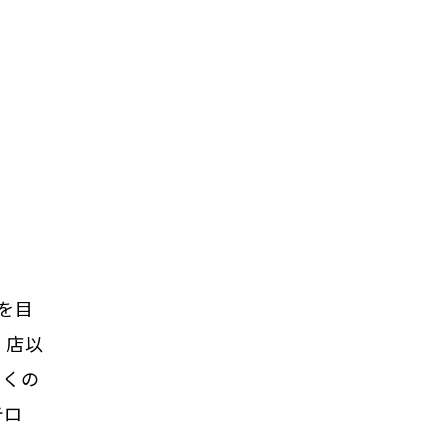
を目
 店以
多くの
テロ