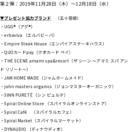
第２弾：2019年11月28日（木）〜12月18日（水）
▼プレゼント協力ブランド
（五十音順）
・UGG®（アグ®）
・erbaviva （エルバビーバ）
・Empire Steak House（エンパイアステーキハウス）
・QUOカードpay（クオカード ペイ）
・THE SCENE amami spa&resort（ザ シーン ～アマミ スパ アン
ド リゾート～）
・JAM HOME MADE（ジャムホームメイド）
・john masters organics（ジョンマスターオーガニック）
・SINN PURETÉ（シン ピュルテ）
・Spiral Online Store （スパイラルオンラインストア）
・Spiral Café （スパイラルカフェ）
・Spiral Market（スパイラルマーケット）
・DYNAUDIO （ディナウディオ）