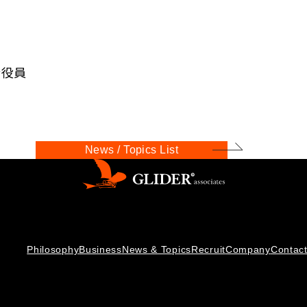
行役員
News / Topics List
Philosophy
Business
News & Topics
Recruit
Company
Contac