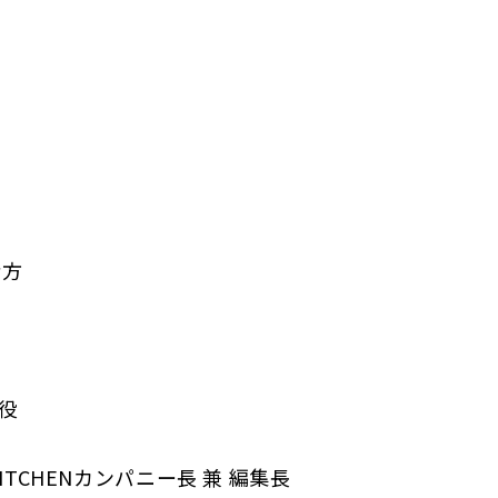
緒方
締役
ITCHENカンパニー長 兼 編集長