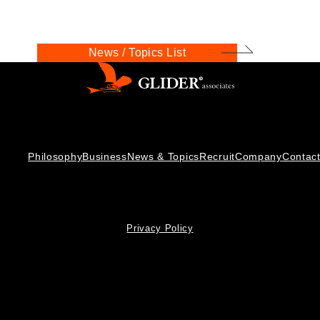
News / Topics List
Philosophy
Business
News & Topics
Recruit
Company
Contac
Privacy Policy