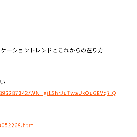
ニケーショントレンドとこれからの在り方
い
615896287042/WN_giLShrJuTwaUxOuG8Vq7lQ
0052269.html