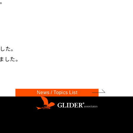
。
した。
りました。
News / Topics List