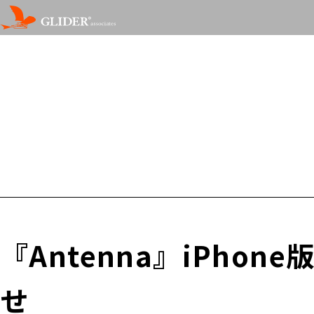
『Antenna』iPh
せ