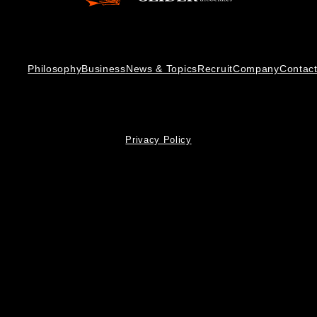
Philosophy
Business
News & Topics
Recruit
Company
Contac
Privacy Policy