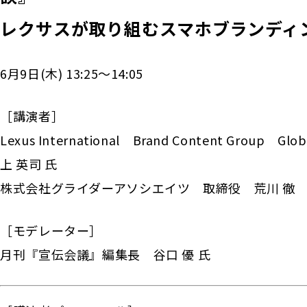
レクサスが取り組むスマホブランディ
6月9日(木) 13:25～14:05
［講演者］
Lexus International Brand Content Group Glo
上 英司 氏
株式会社グライダーアソシエイツ 取締役 荒川 徹
［モデレーター］
月刊『宣伝会議』編集長 谷口 優 氏