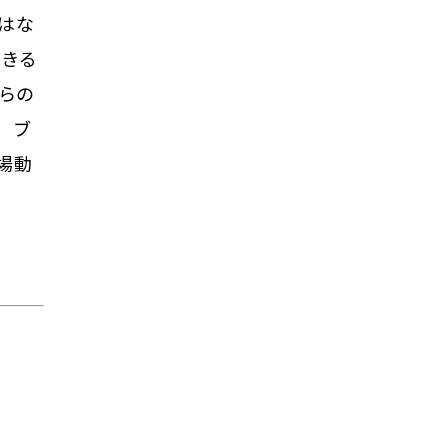
はな
できる
らの
、ブ
場動
。