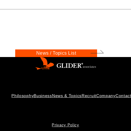
News / Topics List
Philosophy
Business
News & Topics
Recruit
Company
Contac
Privacy Policy