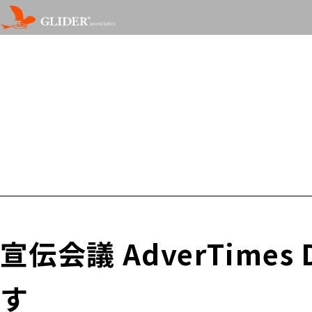
宣伝会議 AdverTime
す