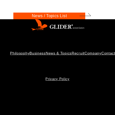
News / Topics List
Philosophy
Business
News & Topics
Recruit
Company
Contac
Privacy Policy