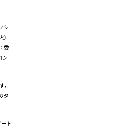
ソシ
（火）
：委
コン
です。
のタ
パート