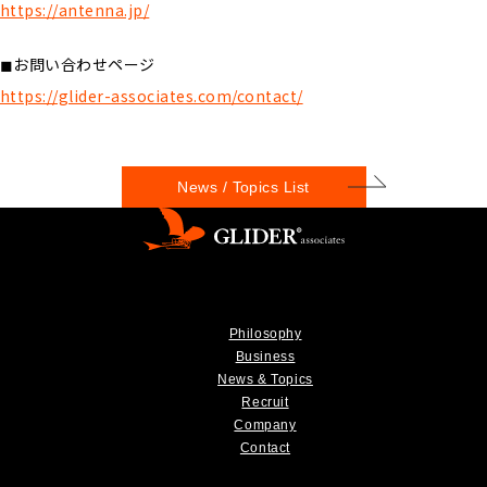
https://antenna.jp/
◼︎お問い合わせページ
https://glider-associates.com/contact/
News / Topics List
Philosophy
Business
News & Topics
Recruit
Company
Contact