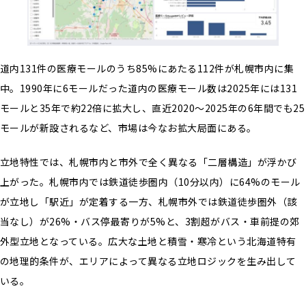
道内131件の医療モールのうち85%にあたる112件が札幌市内に集
中。1990年に6モールだった道内の医療モール数は2025年には131
モールと35年で約22倍に拡大し、直近2020〜2025年の6年間でも25
モールが新設されるなど、市場は今なお拡大局面にある。
立地特性では、札幌市内と市外で全く異なる「二層構造」が浮かび
上がった。札幌市内では鉄道徒歩圏内（10分以内）に64%のモール
が立地し「駅近」が定着する一方、札幌市外では鉄道徒歩圏外（該
当なし）が26%・バス停最寄りが5%と、3割超がバス・車前提の郊
外型立地となっている。広大な土地と積雪・寒冷という北海道特有
の地理的条件が、エリアによって異なる立地ロジックを生み出して
いる。