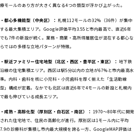
療モールのあり方が大きく異なる4つの類型が浮かび上がった。
・都心多機能型（中央区）：
札幌112モールの32%（36件）が集中
する最大集積エリア。Google評価平均3.55と市内最高で、直近6年
でも7件の新設が続く。業務・商業・高所得層居住が混在する都心な
らではの多様な立地パターンが特徴。
・駅近ファミリー住宅地型（北区・西区・豊平区・東区）：
地下鉄
沿線の住宅集積エリア。西区は駅5分以内の立地が67%と市内最高水
準。内科・歯科を核に小児科・小児歯科を厚く揃えた「生活動線
型」構成が定着。なかでも北区は直近6年で4モールの新設と札幌内
で最も伸びている成長エリア。
・成熟・高齢化型（厚別区・白石区・南区）：
1970〜80年代に開発
された住宅地で、住民の高齢化が進行。厚別区は1モール内に平均
7.9の診療科が集積し市内最大規模を誇る一方、GoogleMAP評価は