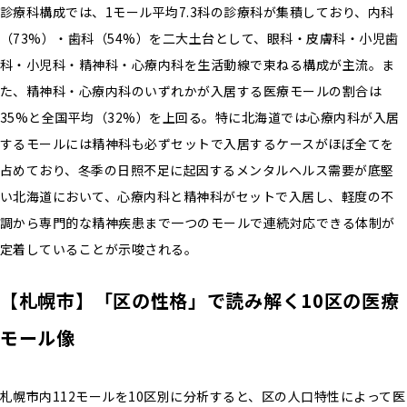
診療科構成では、1モール平均7.3科の診療科が集積しており、内科
（73%）・歯科（54%）を二大土台として、眼科・皮膚科・小児歯
科・小児科・精神科・心療内科を生活動線で束ねる構成が主流。ま
た、精神科・心療内科のいずれかが入居する医療モールの割合は
35%と全国平均（32%）を上回る。特に北海道では心療内科が入居
するモールには精神科も必ずセットで入居するケースがほぼ全てを
占めており、冬季の日照不足に起因するメンタルヘルス需要が底堅
い北海道において、心療内科と精神科がセットで入居し、軽度の不
調から専門的な精神疾患まで一つのモールで連続対応できる体制が
定着していることが示唆される。
【札幌市】「区の性格」で読み解く10区の医療
モール像
札幌市内112モールを10区別に分析すると、区の人口特性によって医