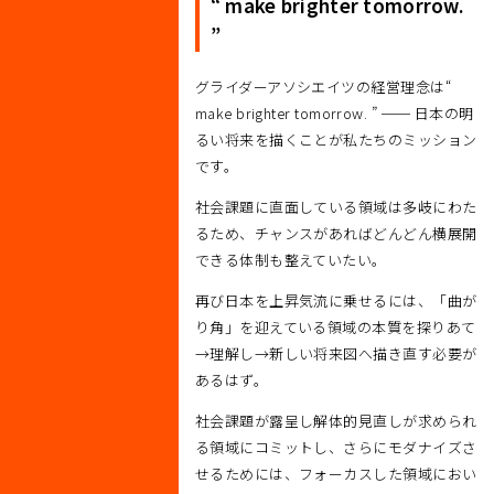
“ make brighter tomorrow.
”
グライダーアソシエイツの経営理念は“
make brighter tomorrow. ” ── 日本の明
るい将来を描くことが私たちのミッション
です。
社会課題に直面している領域は多岐にわた
るため、チャンスがあればどんどん横展開
できる体制も整えていたい。
再び日本を上昇気流に乗せるには、「曲が
り角」を迎えている領域の本質を探りあて
→理解し→新しい将来図へ描き直す必要が
あるはず。
社会課題が露呈し解体的見直しが求められ
る領域にコミットし、さらにモダナイズさ
せるためには、フォーカスした領域におい