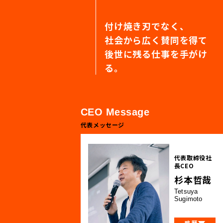
付け焼き刃でなく、
社会から広く賛同を得て
後世に残る仕事を手がけ
る。
CEO Message
代表メッセージ
代表取締役社
長CEO
杉本哲哉
Tetsuya
Sugimoto