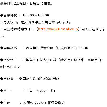
※毎月第2土曜日・日曜日に開催。
◆営業時間 ： 10：00～16：00
※雨天決行。荒天時は中止の場合があります。
※中止時は特設サイト（
http://www.timealive.jp
）内でご連絡しま
す。
◆開催場所 ： 月島第二児童公園（中央区勝どき1-9-8）
◆アクセス ： 都営地下鉄大江戸線『勝どき』駅下車 A4a出口、
A4b出口すぐ
◆出店者 ： 全国から約100店舗の出店
◆テーマ ： 「ローカルフード」
◆主催 ： 太陽のマルシェ実行委員会