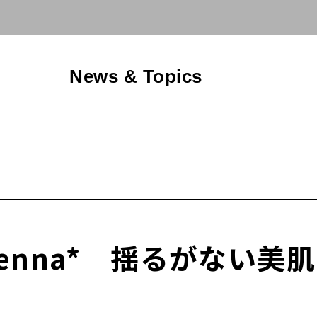
News & Topics
 antenna* 揺るがな