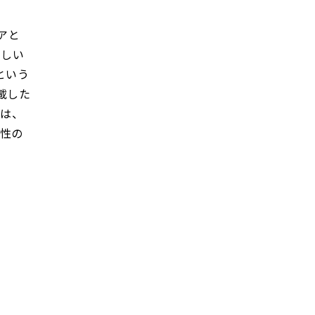
アと
新しい
という
載した
肌は、
女性の