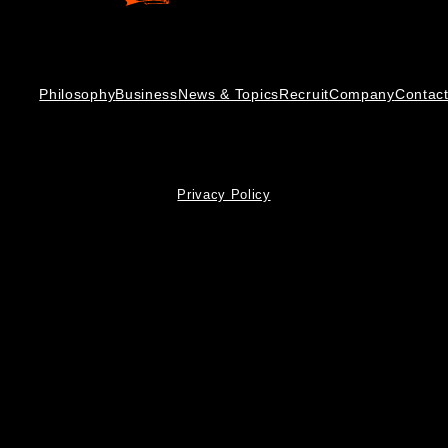
Philosophy
Business
News & Topics
Recruit
Company
Contac
Privacy Policy