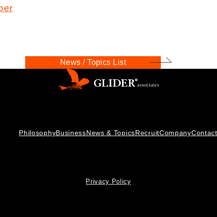
per
News / Topics List
Philosophy
Business
News & Topics
Recruit
Company
Contac
Privacy Policy