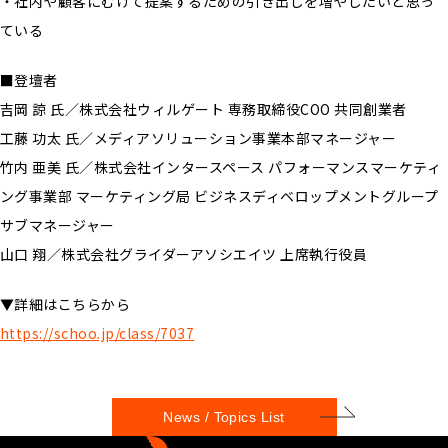
・社内や顧客にむけて提案するための引き出しを増やしたいと思っ
ている
■登壇者
吉岡 諒 氏／株式会社ウィルゲート 専務取締役COO 共同創業者
工藤 功太 氏／メディアソリューション事業本部マネージャー
竹内 亜美 氏／株式会社インタースペース パフォーマンスマーケティ
ング事業部 マーケティング局 ビジネスディベロップメントグループ
サブマネージャー
山口 翔／株式会社グライダーアソシエイツ 上席執行役員
▼詳細はこちらから
https://schoo.jp/class/7037
News / Topics List