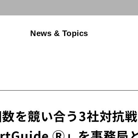
News & Topics
回数を競い合う3社対抗
artGuide Ⓡ」を事務