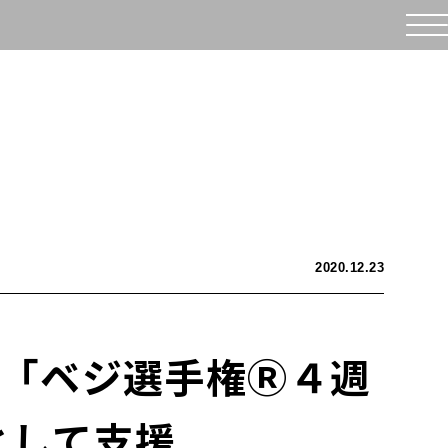
2020.12.23
戦「ベジ選手権Ⓡ４週
局として支援