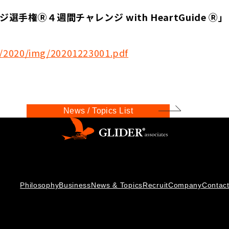
Ⓡ４週間チャレンジ with HeartGuide Ⓡ」
s/2020/img/20201223001.pdf
News / Topics List
Philosophy
Business
News & Topics
Recruit
Company
Contac