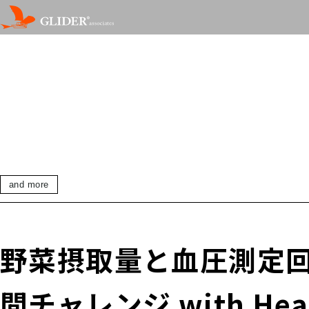
and more
野菜摂取量と血圧測定
間チャレンジ with He