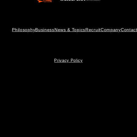
Philosophy
Business
News & Topics
Recruit
Company
Contac
Privacy Policy