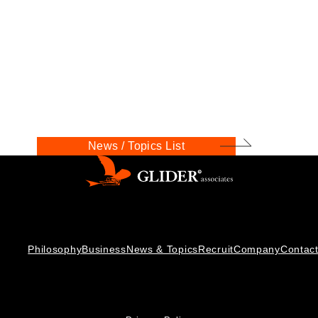
News / Topics List
Philosophy
Business
News & Topics
Recruit
Company
Contac