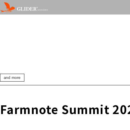
and more
Farmnote Summi