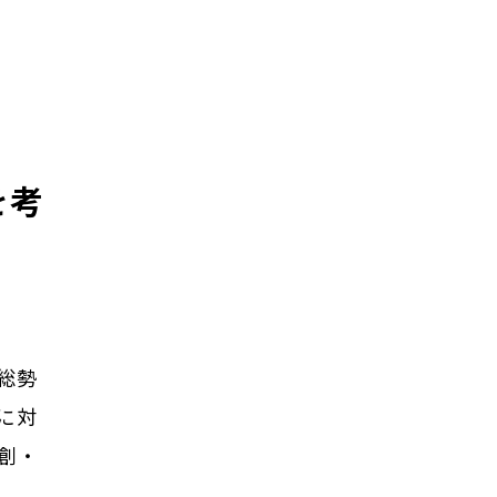
を考
総勢
に対
創・