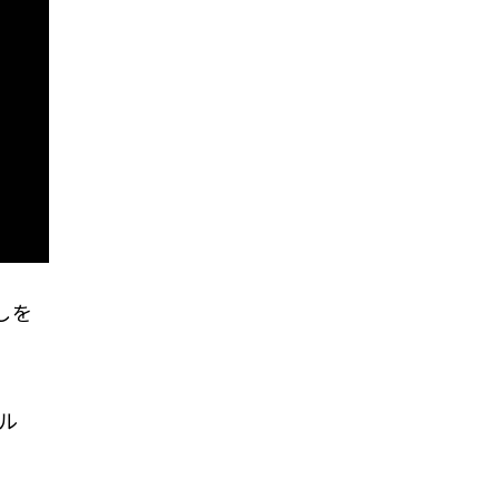
押しを
ル