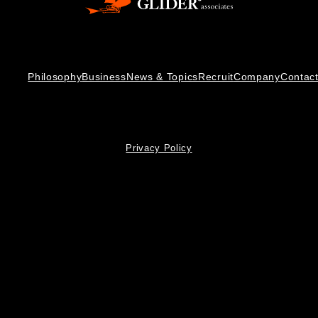
Philosophy
Business
News & Topics
Recruit
Company
Contac
Privacy Policy