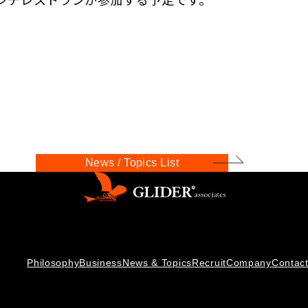
News / Topics List
Philosophy
Business
News & Topics
Recruit
Company
Contac