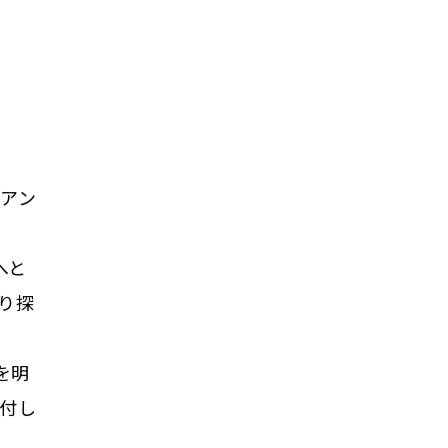
［アン
へと
り探
を明
を付し