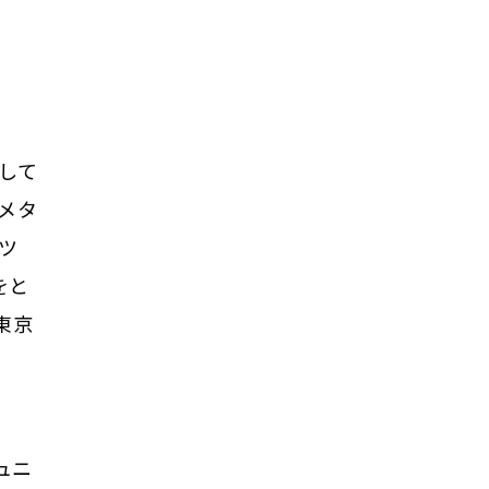
そして
メタ
ンツ
をと
東京
ュニ