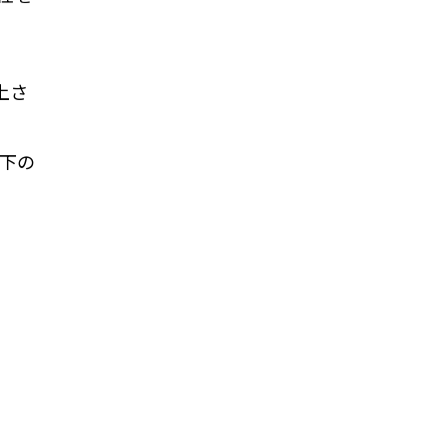
上さ
下の