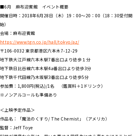
■6月 麻布迎賓館 イベント概要
開催日時：2018年6月28日（木）19：00～20：00（18：30受付開
始）
会場：麻布迎賓館
https://www.tgn.co.jp/hall/tokyo/az/
〒106-0032 東京都港区六本木7-12-29
地下鉄大江戸線六本木駅7番出口より徒歩１分
地下鉄日比谷線六本木駅4a番出口より徒歩3分
地下鉄千代田線乃木坂駅3番出口より徒歩5分
参加費：1,800円(税込)/1名 （鑑賞料＋1ドリンク）
※ノンアルコールも準備あり
＜上映予定作品＞
作品名：「魔法のくすり/ The Chemist」（アメリカ）
監督：Jeff Toye