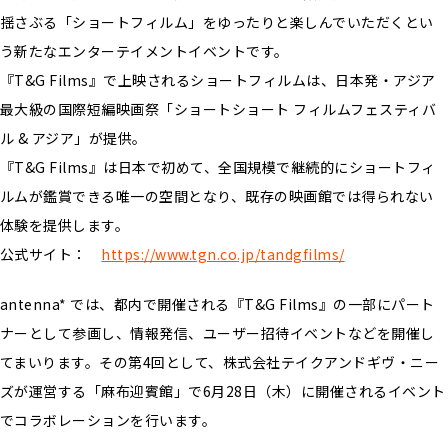
揺さぶる「ショートフィルム」をゆったりと楽しんでいただくとい
う新たなエンターテイメントイベントです。
『T&G Films』で上映されるショートフィルムは、日本発・アジア
最大級の国際短編映画祭「ショートショート フィルムフェスティバ
ル & アジア」が提供。
『T&G Films』は日本で初めて、全国規模で継続的にショートフィ
ルムが鑑賞できる唯一の空間となり、既存の映画館では得られない
体験を提供します。
公式サイト：
https://www.tgn.co.jp/tandgfilms/
antenna* では、都内で開催される『T&G Films』の一部にパート
ナーとして参画し、情報発信、ユーザー招待イベントなどを開催し
てまいります。その第4回として、株式会社テイクアンドギヴ・ニー
ズが運営する「麻布迎賓館」で6月28日（木）に開催されるイベント
でコラボレーションを行います。