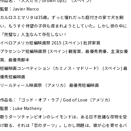
作品名：「大人たち / Grown Ups」（スペイン）
監督：Javier Marco
カルロスとマリタは35歳。ずっと憧れだった庭付きの家で犬を飼
い、もうすぐ待望の子供も産まれようとしていた。しかし世の中に
「完璧な」人生なんて存在しない！
イベロアメリカ短編映画祭 2015 (スペイン) 批評家賞
プラセンシア短編映画祭 (スペイン) 観客賞、最優秀男優、主演女優
賞、最優秀脚本
短編映画コンペティション（カミノス・マドリード） (スペイン) 最
優秀短編映画
リールティール映画祭 （アメリカ） 最優秀短編映画
作品名：「ゴッド・オブ・ラブ / God of Love（アメリカ）
監督：Luke Matheny
歌うダーツチャンピオンのレイモンドは、ある日不思議な荷物を受
け取る、それは「恋のダーツ」。しかし問題は、彼が心を寄せるバ