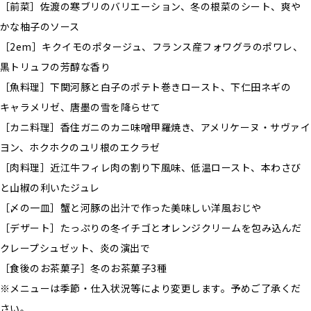
［前菜］佐渡の寒ブリのバリエーション、冬の根菜のシート、爽や
かな柚子のソース
［2em］キクイモのポタージュ、フランス産フォワグラのポワレ、
黒トリュフの芳醇な香り
［魚料理］下関河豚と白子のポテト巻きロースト、下仁田ネギの
キャラメリゼ、唐墨の雪を降らせて
［カニ料理］香住ガニのカニ味噌甲羅焼き、アメリケーヌ・サヴァイ
ヨン、ホクホクのユリ根のエクラゼ
［肉料理］近江牛フィレ肉の割り下風味、低温ロースト、本わさび
と山椒の利いたジュレ
［〆の一皿］蟹と河豚の出汁で作った美味しい洋風おじや
［デザート］たっぷりの冬イチゴとオレンジクリームを包み込んだ
クレープシュゼット、炎の演出で
［食後のお茶菓子］冬のお茶菓子3種
※メニューは季節・仕入状況等により変更します。予めご了承くだ
さい。