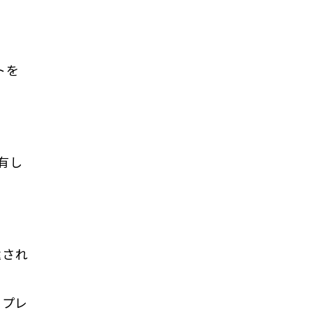
トを
有し
還され
 プレ