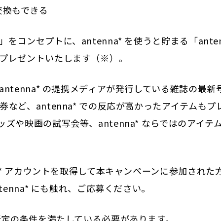
と交換もできる
ンセプトに、antenna* を使うと貯まる「anten
プレゼントいたします（※）。
tenna* の提携メディアが発行している雑誌の最新
ど、antenna* での反応が高かったアイテムもプ
や映画の試写会等、antenna* ならではのアイテ
a* アカウントを取得して本キャンペーンに参加された
enna* にも触れ、ご応募ください。
所定の条件を満たしている必要があります。