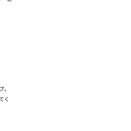
プ。
てく