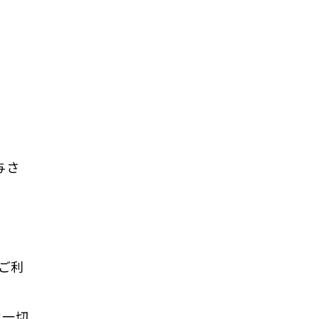
与さ
ご利
は一切